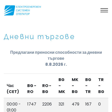
Дневни търгове
Предлагани преносни способности за дневни
търгове
8.8.2026 г.
BG
MK
BG
TR
Час
BG -
RO -
-
-
-
-
(CET)
RO
BG
MK
BG
TR
BG
00:00 -
1747
2206
321
479
167
0
01:00