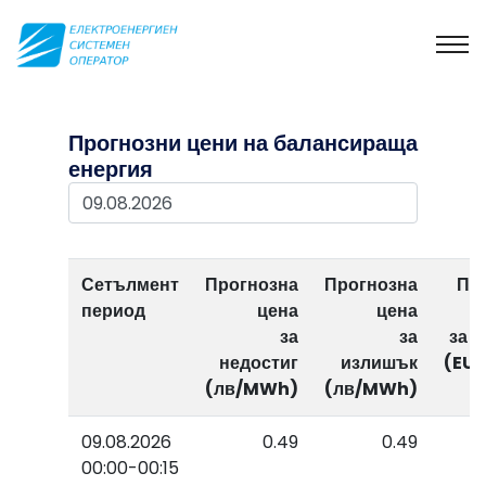
Прогнозни цени на балансираща
енергия
Сетълмент
Прогнозна
Прогнозна
Пр
период
цена
цена
за
за
за н
недостиг
излишък
(EU
(лв/MWh)
(лв/MWh)
09.08.2026
0.49
0.49
00:00-00:15