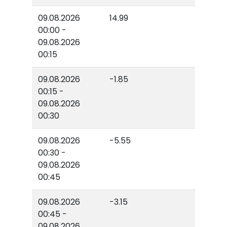
09.08.2026
14.99
00:00 -
09.08.2026
00:15
09.08.2026
-1.85
00:15 -
09.08.2026
00:30
09.08.2026
-5.55
00:30 -
09.08.2026
00:45
09.08.2026
-3.15
00:45 -
09.08.2026