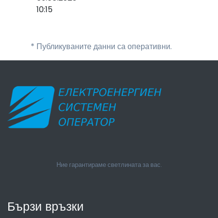
10:15
* Публикуваните данни са оперативни.
Ние гарантираме светлината за вас.
Бързи връзки