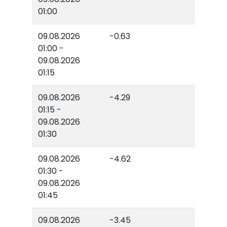
01:00
09.08.2026
-0.63
01:00 -
09.08.2026
01:15
09.08.2026
-4.29
01:15 -
09.08.2026
01:30
09.08.2026
-4.62
01:30 -
09.08.2026
01:45
09.08.2026
-3.45