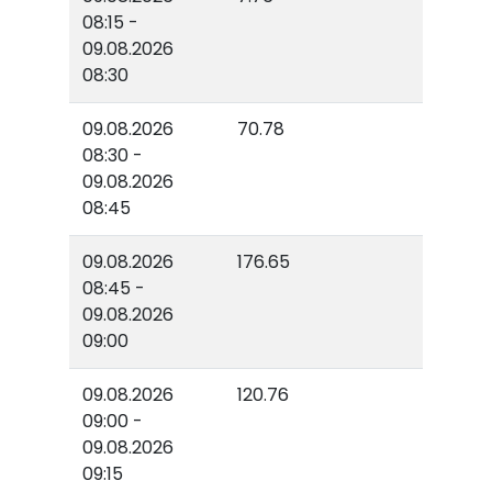
08:15 -
09.08.2026
08:30
09.08.2026
70.78
08:30 -
09.08.2026
08:45
09.08.2026
176.65
08:45 -
09.08.2026
09:00
09.08.2026
120.76
09:00 -
09.08.2026
09:15