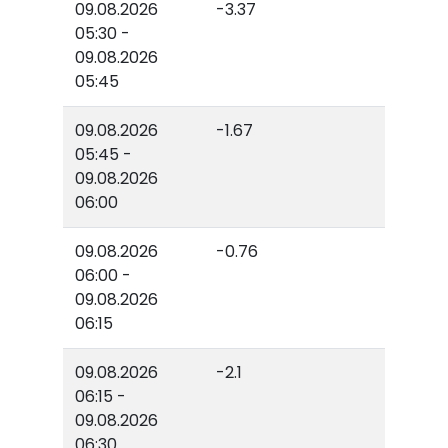
09.08.2026
-3.37
05:30 -
09.08.2026
05:45
09.08.2026
-1.67
05:45 -
09.08.2026
06:00
09.08.2026
-0.76
06:00 -
09.08.2026
06:15
09.08.2026
-2.1
06:15 -
09.08.2026
06:30