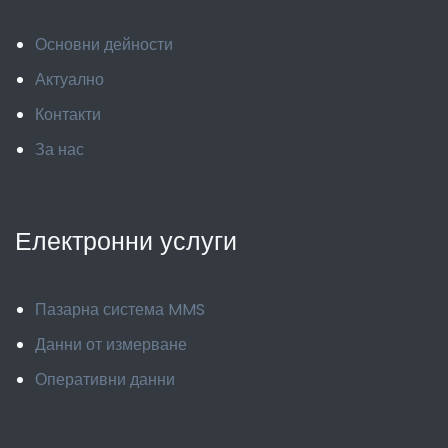
Основни дейности
Актуално
Контакти
За нас
Електронни услуги
Пазарна система MMS
Данни от измерване
Оперативни данни