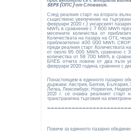
присъединили се с втората вълн
SEPS (ОПС) от Словакия.
След реалния старт на втората вълн
съществено увеличение на търгувани
февруари 2020 г.) унгарският пазаре
MWh, в сравнение с 7 600 MWh през 
месечните количества от приблиз
Количествата на пазара на OTE, чеш
приблизително 400 000 MWh. CROPEX
преди реалния старт. Количествата н
от около 95 000 MWh, сравнено с 
количества от 59 700 MWh, в сравн
БНЕБ отчита повече от два пъти ув
февруари 2020 година, сравнено с де
Понастоящем в единното пазарно обе
държави: Австрия, Белгия, България,
Литва, Люксембург, Норвегия, Нидер
2021 г. се очаква реалният старт 
трансгранична търговия на електроен
_______________________
Повече за единното пазарно обединен