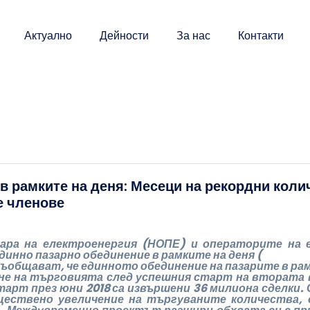
Актуално
Дейности
За нас
Контакти
в рамките на деня: Месеци на рекордни коли
е членове
ара на електроенергия (НОПЕ) и операторите на 
инно пазарно обединение в рамките на деня (
съобщават, че единното обединение на пазарите в ра
не на търговията след успешния старт на втората в
старт през юни 2018 са извършени 36 милиона сделки
ществено увеличение на търгуваните количества, 