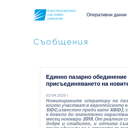
Оперативни данни
Съобщения
Единно пазарно обединение 
присъединяването на новит
02.04.2020 г.
Номинираните оператори на паз
които участват в европейското ед
SIDC,
известно преди като XBID), 
е довело до значително нараства
месец ноември 2019. От реалния 
добре и стабилно, и отчита съ