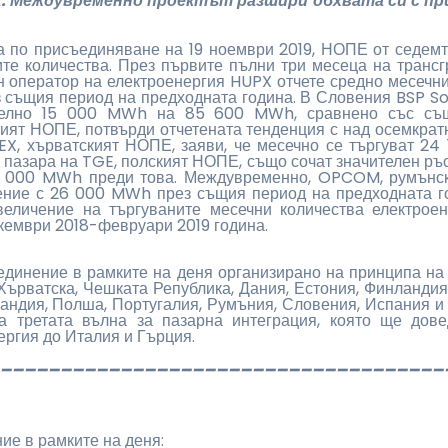
а. Междувременно проектът разшири обхвата си с пр
а по присъединяване на 19 ноември 2019, НОПЕ от седем
те количества. През първите пълни три месеца на трансгр
н оператор на електроенергия HUPX отчете средно месечн
същия период на предходната година. В Словения BSP So
ително 15 000 MWh на 85 600 MWh, сравнено със същ
кият НОПЕ, потвърди отчетената тенденция с над осемкрат
, хърватският НОПЕ, заяви, че месечно се търгуват 2
а пазара на TGE, полският НОПЕ, също сочат значителен ръс
3 000 MWh преди това. Междувременно, OPCOM, румънск
ение с 26 000 MWh през същия период на предходната го
еличение на търгуваните месечни количества електрое
кември 2018-февруари 2019 година.
динение в рамките на деня организирано на принципа на 
 Хърватска, Чешката Република, Дания, Естония, Финландия,
ландия, Полша, Португалия, Румъния, Словения, Испания и
на третата вълна за пазарна интеграция, която ще до
ергия до Италия и Гърция.
______________________________________
ие в рамките на деня: