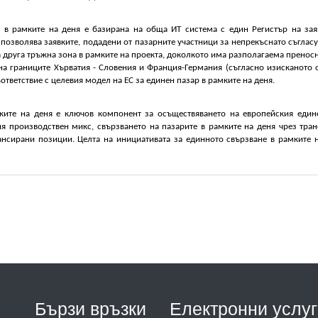
 в рамките на деня е базирана на обща ИТ система с един Регистър на зая
позволява заявките, подадени от пазарните участници за непрекъснато съгласу
а друга тръжна зона в рамките на проекта, доколкото има разполагаема пренос
а границите Хърватия - Словения и Франция-Германия (съгласно изисканото о
ъответствие с целевия модел на ЕС за единен пазар в рамките на деня.
ките на деня е ключов компонент за осъществяването на европейския едине
я производствен микс, свързването на пазарите в рамките на деня чрез тран
нсирани позиции. Целта на инициативата за единното свързване в рамките н
Бързи връзки
Електронни услуг