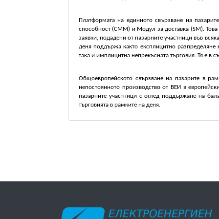
Платформата на единното свързване на пазарите
способност (СММ) и Модул за доставка (SM). Това 
заявки, подадени от пазарните участници във всяк
деня поддържа както експлицитно разпределяне н
така и имплицитна непрекъсната търговия. Тя е в с
Общоевропейското свързване на пазарите в рам
непостоянното производство от ВЕИ в европейски
пазарните участници с оглед поддържане на бала
търговията в рамките на деня.