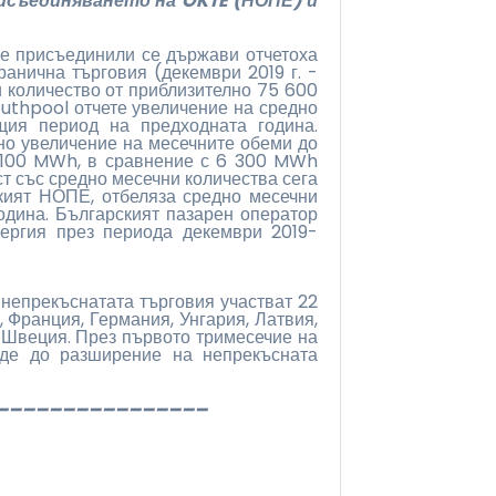
исъединяването на OKTE (НОПЕ) и
те присъединили се държави отчетоха
анична търговия (декември 2019 г. -
и количество от приблизително 75 600
uthpool отчете увеличение на средно
ия период на предходната година.
но увеличение на месечните обеми до
4 100 MWh, в сравнение с 6 300 MWh
т със средно месечни количества сега
ият НОПЕ, отбеляза средно месечни
дина. Българският пазарен оператор
нергия през периода декември 2019-
непрекъснатата търговия участват 22
 Франция, Германия, Унгария, Латвия,
 Швеция. През първото тримесечие на
веде до разширение на непрекъсната
________________