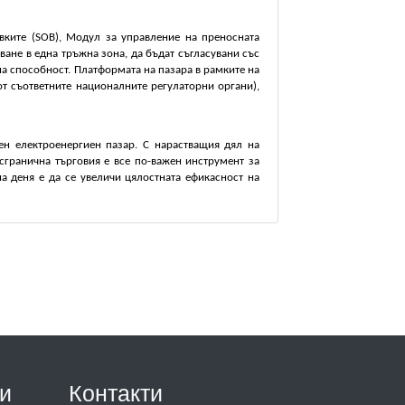
вките (SOB), Модул за управление на преносната
ване в една тръжна зона, да бъдат съгласувани със
на способност. Платформата на пазара в рамките на
т съответните националните регулаторни органи),
н електроенергиен пазар. С нарастващия дял на
сгранична търговия е все по-важен инструмент за
а деня е да се увеличи цялостната ефикасност на
и
Контакти