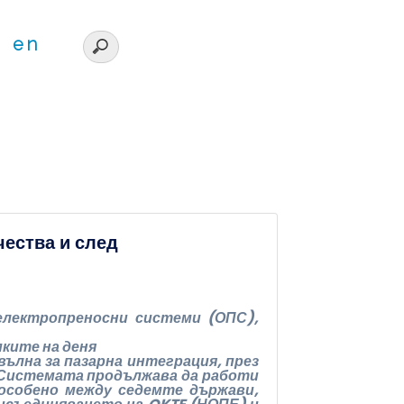
en
чества и след
електропреносни системи (ОПС),
мките на деня
ълна за пазарна интеграция, през
. Системата продължава да работи
особено между седемте държави,