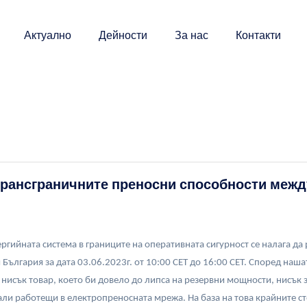
Актуално
Дейности
За нас
Контакти
трансграничните преносни способности межд
нергийната система в границите на оперативната сигурност се налага 
България за дата 03.06.2023г. от 10:00 CET до 16:00 CET. Според наша
о нисък товар, което би довело до липса на резервни мощности, нисък 
ли работещи в електропреносната мрежа. На база на това крайните с