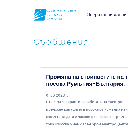
Оперативни данни
Съобщения
Промяна на стойностите на 
посока Румъния-България:
01.06.2023 г.
С цел да се гарантира работата на електрое
преносен капацитет в посока от Румъния към 
спомената дата и часове се очаква екстремн
това изисква минимален брой електроцентра