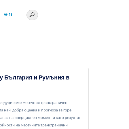
en
у България и Румъния в
да редуцираме месечния трансграничен
та най-добра оценка и прогноза за горе
запас на инерционен момент и като резултат
тойности на месечните трансгранични