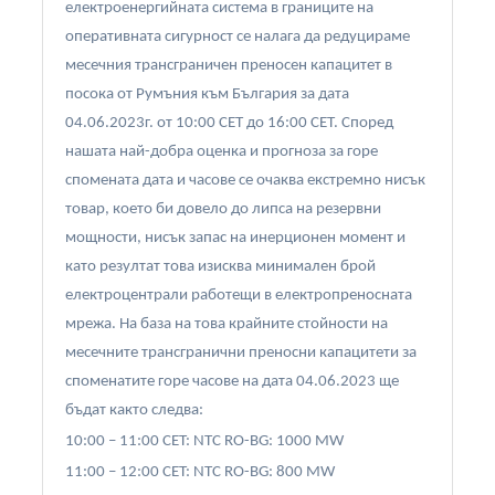
електроенергийната система в границите на
оперативната сигурност се налага да редуцираме
месечния трансграничен преносен капацитет в
посока от Румъния към България за дата
04.06.2023г. от 10:00 CET до 16:00 CET. Според
нашата най-добра оценка и прогноза за горе
спомената дата и часове се очаква екстремно нисък
товар, което би довело до липса на резервни
мощности, нисък запас на инерционен момент и
като резултат това изисква минимален брой
електроцентрали работещи в електропреносната
мрежа. На база на това крайните стойности на
месечните трансгранични преносни капацитети за
споменатите горе часове на дата 04.06.2023 ще
бъдат както следва:
10:00 – 11:00 CET: NTC RO-BG: 1000 MW
11:00 – 12:00 CET: NTC RO-BG: 800 MW