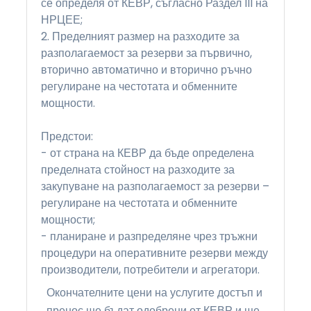
се определя от КЕВР, съгласно Раздел III на
НРЦЕЕ;
2. Пределният размер на разходите за
разполагаемост за резерви за първично,
вторично автоматично и вторично ръчно
регулиране на честотата и обменните
мощности.
Предстои:
- от страна на КЕВР да бъде определена
пределната стойност на разходите за
закупуване на разполагаемост за резерви –
регулиране на честотата и обменните
мощности;
- планиране и разпределяне чрез тръжни
процедури на оперативните резерви между
производители, потребители и агрегатори.
Окончателните цени на услугите достъп и
пренос ще бъдат одобрени от КЕВР и ще