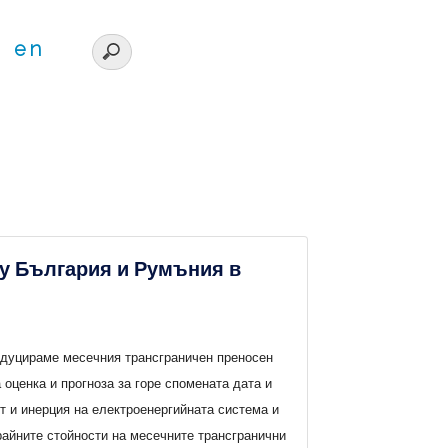
en
у България и Румъния в
редуцираме месечния трансграничен преносен
 оценка и прогноза за горе спомената дата и
т и инерция на електроенергийната система и
райните стойности на месечните трансгранични