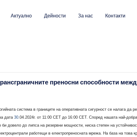
Актуално
Дейности
За нас
Контакти
трансграничните преносни способности межд
ергийната система в границите на оперативната сигурност се налага да 
за датa
30
.04.2024г. от 11:00 CET до 16:00 CET. Според нашата най-добра
о би довело до липса на резервни мощности, ниска степен на устойчивос
лектроцентрали работещи в електропреносната мрежа. На база на това к