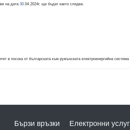
ове на датa
30
.04.2024г. ще бъдат както следва:
итет в посока от българската към румънската електроенергийна система
Бързи връзки
Електронни услуг