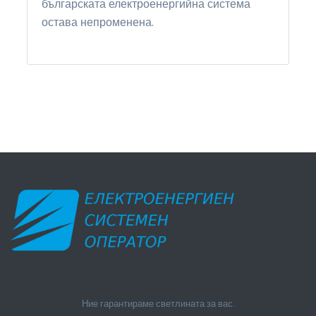
българската електроенергийна система
остава непроменена.
Ние гарантираме светлината за вас.