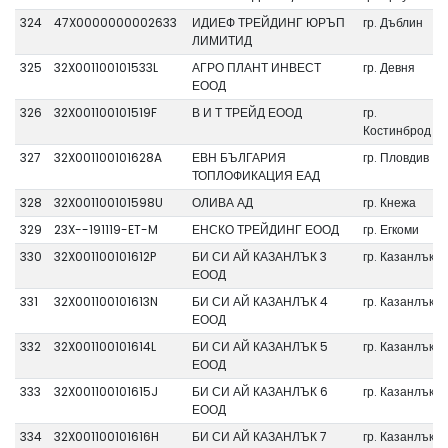
324
47X0000000002633
ИДИЕФ ТРЕЙДИНГ ЮРЪП
гр. Дъблин
ЛИМИТИД
325
32X001100101533L
АГРО ПЛАНТ ИНВЕСТ
гр. Девня
ЕООД
326
32X001100101519F
В И Т ТРЕЙД ЕООД
гр.
Костинброд
327
32X001100101628A
ЕВН БЪЛГАРИЯ
гр. Пловдив
ТОПЛОФИКАЦИЯ ЕАД
328
32X001100101598U
ОЛИВА АД
гр. Кнежа
329
23X--191119-ET-M
ЕНСКО ТРЕЙДИНГ ЕООД
гр. Егкоми
330
32X001100101612P
БИ СИ АЙ КАЗАНЛЪК 3
гр. Казанлък
ЕООД
331
32X001100101613N
БИ СИ АЙ КАЗАНЛЪК 4
гр. Казанлък
ЕООД
332
32X001100101614L
БИ СИ АЙ КАЗАНЛЪК 5
гр. Казанлък
ЕООД
333
32X001100101615J
БИ СИ АЙ КАЗАНЛЪК 6
гр. Казанлък
ЕООД
334
32X001100101616H
БИ СИ АЙ КАЗАНЛЪК 7
гр. Казанлък