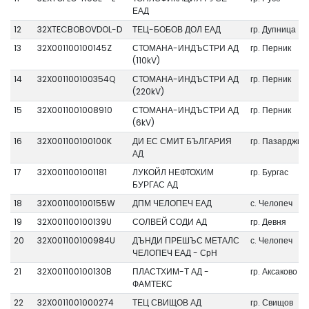
ЕАД
12
32XTECBOBOVDOL-D
ТЕЦ-БОБОВ ДОЛ ЕАД
гр. Дупница
13
32X001100100145Z
СТОМАНА-ИНДЪСТРИ АД
гр. Перник
(110kV)
14
32X001100100354Q
СТОМАНА-ИНДЪСТРИ АД
гр. Перник
(220kV)
15
32X0011001008910
СТОМАНА-ИНДЪСТРИ АД
гр. Перник
(6kV)
16
32X001100100100K
ДИ ЕС СМИТ БЪЛГАРИЯ
гр. Пазарджик
АД
17
32X0011001001181
ЛУКОЙЛ НЕФТОХИМ
гр. Бургас
БУРГАС АД
18
32X001100100155W
ДПМ ЧЕЛОПЕЧ ЕАД
с. Челопеч
19
32X001100100139U
СОЛВЕЙ СОДИ АД
гр. Девня
20
32X001100100984U
ДЪНДИ ПРЕШЪС МЕТАЛС
с. Челопеч
ЧЕЛОПЕЧ ЕАД - СрН
21
32X001100100130B
ПЛАСТХИМ-Т АД -
гр. Аксаково
ФАМТЕКС
22
32X0011001000274
ТЕЦ СВИЩОВ АД
гр. Свищов