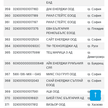
ЕАД
359
32X001100101716D
ДАК ЕНЕРДЖИ ООД
гр. София
360
32X0011001017189
РИАЛ СТЕЙТС ЕООД
гр. София
361
32X0011001017197
РИАЛ СТЕЙТС ЕООД
гр. София
362
32X0011001017375
ЕВН БЪЛГАРИЯ
гр. Пловдив
РЕНЮЪБЪЛС ЕООД
363
32X001100101250X
САЙТ ЕНЕРДЖИ ООД
гр. София
364
32X001100100932C
ТМ-ТЕХНОЛОДЖИ АД
гр. Русе
365
32X001100101759W
ТЕЦ МАРИЦА 3 АД
гр.
Димитровград
366
60X0000000000648
АЙК ЕНЕРДЖИ РУМЪНИЯ
гр. Букурещ
СРЛ
367
58X-136-MIX--GAS
МИКС ГАЗ ГРУП ООД
гр. София
368
32X0011001012043
СКАЙ ЕНЕРДЖИ СЪПЛАЙ
гр. София
ЕООД
369
32X0011001017561
АЦК ООД
гр. София
370
32X0011001016921
БИЕЙ ГЛАС БЪЛГАРИЯ АД
гр. София
371
32X0011001017812
ВИЗЬОР ООД
гр. Хасково