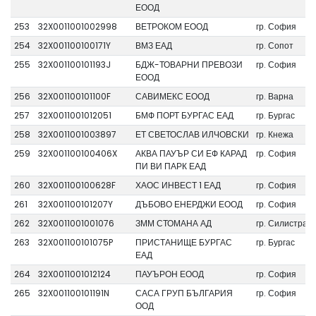
ЕООД
253
32X0011001002998
ВЕТРОКОМ ЕООД
гр. София
254
32X001100100171Y
ВМЗ ЕАД
гр. Сопот
255
32X001100101193J
БДЖ-ТОВАРНИ ПРЕВОЗИ
гр. София
ЕООД
256
32X001100101100F
САВИМЕКС ЕООД
гр. Варна
257
32X0011001012051
БМФ ПОРТ БУРГАС ЕАД
гр. Бургас
258
32X0011001003897
ЕТ СВЕТОСЛАВ ИЛЧОВСКИ
гр. Кнежа
259
32X001100100406X
АКВА ПАУЪР СИ ЕФ КАРАД
гр. София
ПИ ВИ ПАРК ЕАД
260
32X001100100628F
ХАОС ИНВЕСТ 1 ЕАД
гр. София
261
32X001100101207Y
ДЪБОВО ЕНЕРДЖИ ЕООД
гр. София
262
32X0011001001076
ЗММ СТОМАНА АД
гр. Силистра
263
32X001100101075P
ПРИСТАНИЩЕ БУРГАС
гр. Бургас
ЕАД
264
32X0011001012124
ПАУЪРОН ЕООД
гр. София
265
32X001100101191N
САСА ГРУП БЪЛГАРИЯ
гр. София
ООД