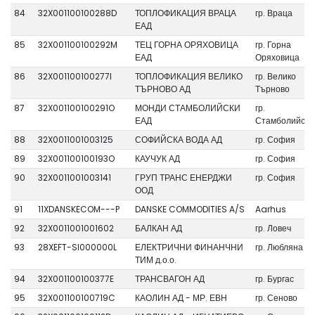
84
32X001100100288D
ТОПЛОФИКАЦИЯ ВРАЦА
гр. Враца
ЕАД
85
32X001100100292M
ТЕЦ ГОРНА ОРЯХОВИЦА
гр. Горна
ЕАД
Оряховица
86
32X001100100277I
ТОПЛОФИКАЦИЯ ВЕЛИКО
гр. Велико
ТЪРНОВО АД
Търново
87
32X001100100291O
МОНДИ СТАМБОЛИЙСКИ
гр.
ЕАД
Стамболийски
88
32X0011001003125
СОФИЙСКА ВОДА АД
гр. София
89
32X001100100193O
КАУЧУК АД
гр. София
90
32X0011001003141
ГРУП ТРАНС ЕНЕРДЖИ
гр. София
ООД
91
11XDANSKECOM---P
DANSKE COMMODITIES A/S
Aarhus
92
32X0011001001602
БАЛКАН АД
гр. Ловеч
93
28XEFT-SI000000L
ЕЛЕКТРИЧНИ ФИНАНЧНИ
гр. Любляна
ТИМ д.о.о.
94
32X001100100377E
ТРАНСВАГОН АД
гр. Бургас
95
32X001100100719C
КАОЛИН АД - МР. ЕВН
гр. Сеново