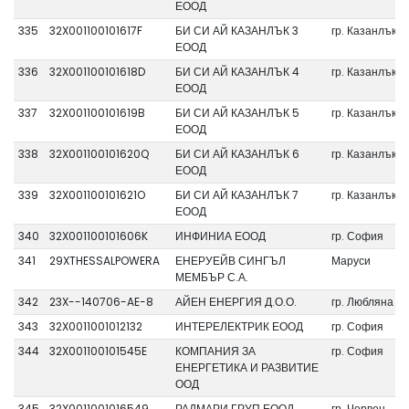
ЕООД
335
32X001100101617F
БИ СИ АЙ КАЗАНЛЪК 3
гр. Казанлък
ЕООД
336
32X001100101618D
БИ СИ АЙ КАЗАНЛЪК 4
гр. Казанлък
ЕООД
337
32X001100101619B
БИ СИ АЙ КАЗАНЛЪК 5
гр. Казанлък
ЕООД
338
32X001100101620Q
БИ СИ АЙ КАЗАНЛЪК 6
гр. Казанлък
ЕООД
339
32X001100101621O
БИ СИ АЙ КАЗАНЛЪК 7
гр. Казанлък
ЕООД
340
32X001100101606K
ИНФИНИА ЕООД
гр. София
341
29XTHESSALPOWERA
ЕНЕРУЕЙВ СИНГЪЛ
Маруси
МЕМБЪР С.А.
342
23X--140706-AE-8
АЙЕН ЕНЕРГИЯ Д.О.О.
гр. Любляна
343
32X0011001012132
ИНТЕРЕЛЕКТРИК ЕООД
гр. София
344
32X001100101545E
КОМПАНИЯ ЗА
гр. София
ЕНЕРГЕТИКА И РАЗВИТИЕ
ООД
345
32X0011001016549
РАДМАРИ ГРУП ЕООД
гр. Червен