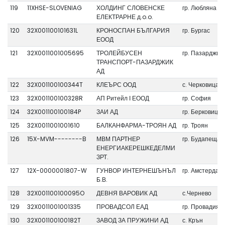
119
11XHSE-SLOVENIAG
ХОЛДИНГ СЛОВЕНСКЕ
гр. Любляна
ЕЛЕКТРАРНЕ д.o.o.
120
32X001100101631L
КРОНОСПАН БЪЛГАРИЯ
гр. Бургас
ЕООД
121
32X0011001005695
ТРОЛЕЙБУСЕН
гр. Пазарджик
ТРАНСПОРТ-ПАЗАРДЖИК
АД
122
32X001100100344T
КЛЕЪРС ООД
с. Черковица
123
32X001100100328R
АП Ритейл І ЕООД
гр. София
124
32X001100100184P
ЗАИ АД
гр. Берковица
125
32X0011001001610
БАЛКАНФАРМА-ТРОЯН АД
гр. Троян
126
15X-MVM--------B
МВМ ПАРТНЕР
гр. Будапеща
ЕНЕРГИАКЕРЕШКЕДЕЛМИ
ЗРТ.
127
12X-0000001807-W
ГУНВОР ИНТЕРНЕШЪНЪЛ
гр. Амстердам
Б.В.
128
32X001100100095O
ДЕВНЯ ВАРОВИК АД
с.Чернево
129
32X0011001001335
ПРОВАДСОЛ ЕАД
гр. Провадия
130
32X001100100182T
ЗАВОД ЗА ПРУЖИНИ АД
с. Крън