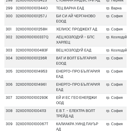
298
32X001100101342S
СТОМАНА ИНДЪСТРИ АД
гр. Перник
299
32X001100101344O
ТЕЦ ВАРНА ЕАД
гр. Варна
300
32X001100101257J
БИ СИ АЙ ЧЕРГАНОВО
гр. София
ЕООД
301
32X001100101258H
ХЕЛИОС ПРОДЖЕКТ АД
гр. София
302
32X001100100337Q
АЕЦ КОЗЛОДУЙ - БПС
гр. Козлодуй
ХАРЛЕЦ
303
32X001100100483F
ВЕЦ КОЗЛОДУЙ ЕАД
гр. Козлодуй
304
32X001100101236R
ВАТ И ВОЛТ БЪЛГАРИЯ
гр. София
ЕООД
305
32X0011001014953
ЕНЕРГО-ПРО БЪЛГАРИЯ
гр. София
ЕАД
306
32X0011001014961
ЕНЕРГО-ПРО БЪЛГАРИЯ
гр. София
ЕАД
307
32X001100100293K
ЕЙ И ЕС ГЕО ЕНЕРДЖИ
гр. София
ООД
308
32X0011001004113
Е.В.Т. - ЕЛЕКТРА ВОЛТ
гр. София
ТРЕЙД АД
309
32X001100100067T
КАЛИАКРА УИНД ПАУЪР
гр. София
АД