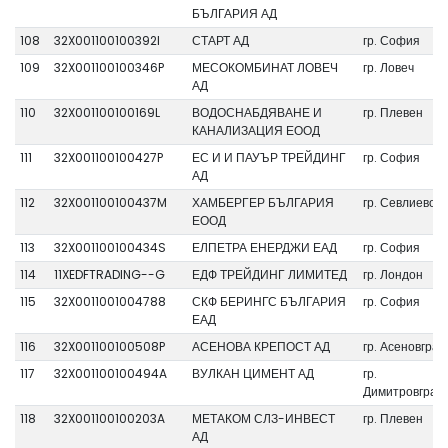
БЪЛГАРИЯ АД
108
32X001100100392I
СТАРТ АД
гр. София
109
32X001100100346P
МЕСОКОМБИНАТ ЛОВЕЧ
гр. Ловеч
АД
110
32X001100100169L
ВОДОСНАБДЯВАНЕ И
гр. Плевен
КАНАЛИЗАЦИЯ ЕООД
111
32X001100100427P
ЕС И И ПАУЪР ТРЕЙДИНГ
гр. София
АД
112
32X001100100437M
ХАМБЕРГЕР БЪЛГАРИЯ
гр. Севлиево
ЕООД
113
32X001100100434S
ЕЛПЕТРА ЕНЕРДЖИ ЕАД
гр. София
114
11XEDFTRADING--G
ЕДФ ТРЕЙДИНГ ЛИМИТЕД
гр. Лондон
115
32X0011001004788
СКФ БЕРИНГС БЪЛГАРИЯ
гр. София
ЕАД
116
32X001100100508P
АСЕНОВА КРЕПОСТ АД
гр. Асеновград
117
32X001100100494A
ВУЛКАН ЦИМЕНТ АД
гр.
Димитровград
118
32X001100100203A
МЕТАКОМ СЛЗ-ИНВЕСТ
гр. Плевен
АД