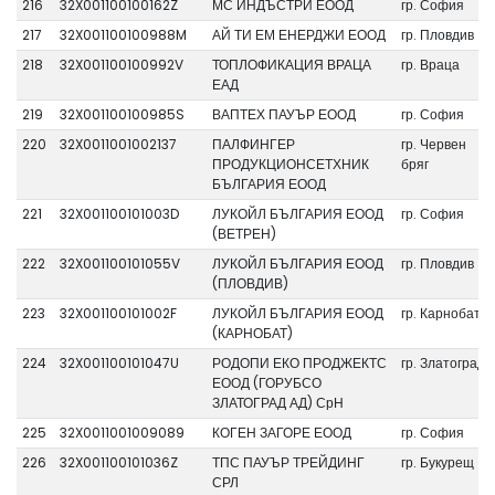
216
32X001100100162Z
МС ИНДЪСТРИ ЕООД
гр. София
217
32X001100100988M
АЙ ТИ ЕМ ЕНЕРДЖИ ЕООД
гр. Пловдив
218
32X001100100992V
ТОПЛОФИКАЦИЯ ВРАЦА
гр. Враца
ЕАД
219
32X001100100985S
ВАПТЕХ ПАУЪР ЕООД
гр. София
220
32X0011001002137
ПАЛФИНГЕР
гр. Червен
ПРОДУКЦИОНСЕТХНИК
бряг
БЪЛГАРИЯ ЕООД
221
32X001100101003D
ЛУКОЙЛ БЪЛГАРИЯ ЕООД
гр. София
(ВЕТРЕН)
222
32X001100101055V
ЛУКОЙЛ БЪЛГАРИЯ ЕООД
гр. Пловдив
(ПЛОВДИВ)
223
32X001100101002F
ЛУКОЙЛ БЪЛГАРИЯ ЕООД
гр. Карнобат
(КАРНОБАТ)
224
32X001100101047U
РОДОПИ ЕКО ПРОДЖЕКТС
гр. Златоград
ЕООД (ГОРУБСО
ЗЛАТОГРАД АД) СрН
225
32X0011001009089
КОГЕН ЗАГОРЕ ЕООД
гр. София
226
32X001100101036Z
ТПС ПАУЪР ТРЕЙДИНГ
гр. Букурещ
СРЛ