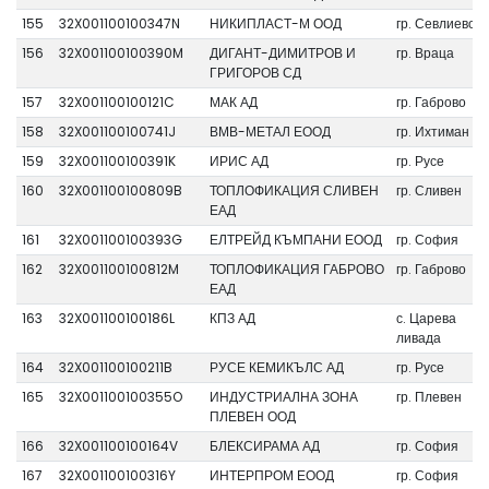
155
32X001100100347N
НИКИПЛАСТ-М ООД
гр. Севлиево
156
32X001100100390M
ДИГАНТ-ДИМИТРОВ И
гр. Враца
ГРИГОРОВ СД
157
32X001100100121C
МАК АД
гр. Габрово
158
32X001100100741J
ВМВ-МЕТАЛ ЕООД
гр. Ихтиман
159
32X001100100391K
ИРИС АД
гр. Русе
160
32X001100100809B
ТОПЛОФИКАЦИЯ СЛИВЕН
гр. Сливен
ЕАД
161
32X001100100393G
ЕЛТРЕЙД КЪМПАНИ ЕООД
гр. София
162
32X001100100812M
ТОПЛОФИКАЦИЯ ГАБРОВО
гр. Габрово
ЕАД
163
32X001100100186L
КПЗ АД
с. Царева
ливада
164
32X001100100211B
РУСЕ КЕМИКЪЛС АД
гр. Русе
165
32X001100100355O
ИНДУСТРИАЛНА ЗОНА
гр. Плевен
ПЛЕВЕН ООД
166
32X001100100164V
БЛЕКСИРАМА АД
гр. София
167
32X001100100316Y
ИНТЕРПРОМ ЕООД
гр. София