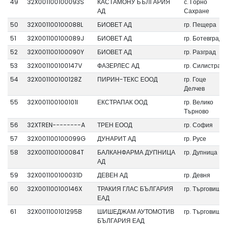
49
32X001100100093S
КАСТАМОНУ БЪЛГАРИЯ
с. Горно
АД
Сахране
50
32X001100100088L
БИОВЕТ АД
гр. Пещера
51
32X001100100089J
БИОВЕТ АД
гр. Ботевград
52
32X001100100090Y
БИОВЕТ АД
гр. Разград
53
32X001100100147V
ФАЗЕРЛЕС АД
гр. Силистра
54
32X001100100128Z
ПИРИН-ТЕКС ЕООД
гр. Гоце
Делчев
55
32X001100100101I
ЕКСТРАПАК ООД
гр. Велико
Търново
56
32XTREN--------A
ТРЕН ЕООД
гр. София
57
32X001100100099G
ДУНАРИТ АД
гр. Русе
58
32X001100100084T
БАЛКАНФАРМА ДУПНИЦА
гр. Дупница
АД
59
32X001100100031D
ДЕВЕН АД
гр. Девня
60
32X001100100146X
ТРАКИЯ ГЛАС БЪЛГАРИЯ
гр. Търговище
ЕАД
61
32X001100101295B
ШИШЕДЖАМ АУТОМОТИВ
гр. Търговище
БЪЛГАРИЯ ЕАД