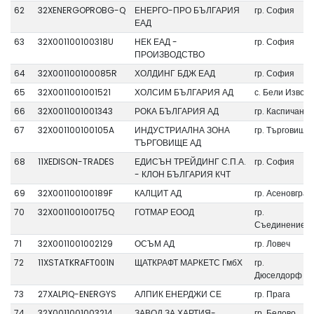
62
32XENERGOPROBG-Q
ЕНЕРГО-ПРО БЪЛГАРИЯ
гр. София
ЕАД
63
32X001100100318U
НЕК ЕАД -
гр. София
ПРОИЗВОДСТВО
64
32X001100100085R
ХОЛДИНГ БДЖ ЕАД
гр. София
65
32X0011001001521
ХОЛСИМ БЪЛГАРИЯ АД
с. Бели Извор
66
32X0011001001343
РОКА БЪЛГАРИЯ АД
гр. Каспичан
67
32X001100100105A
ИНДУСТРИАЛНА ЗОНА
гр. Търговище
ТЪРГОВИЩЕ АД
68
11XEDISON-TRADES
ЕДИСЪН ТРЕЙДИНГ С.П.А.
гр. София
- КЛОН БЪЛГАРИЯ КЧТ
69
32X001100100189F
КАЛЦИТ АД
гр. Асеновград
70
32X001100100175Q
ГОТМАР ЕООД
гр.
Съединение
71
32X0011001002129
ОСЪМ АД
гр. Ловеч
72
11XSTATKRAFT001N
ЩАТКРАФТ МАРКЕТС ГмбХ
гр.
Дюселдорф
73
27XALPIQ-ENERGYS
АЛПИК ЕНЕРДЖИ СЕ
гр. Прага
74
32X0011001003214
ЗАВОД ЗА ХАРТИЯ-
гр. Белово