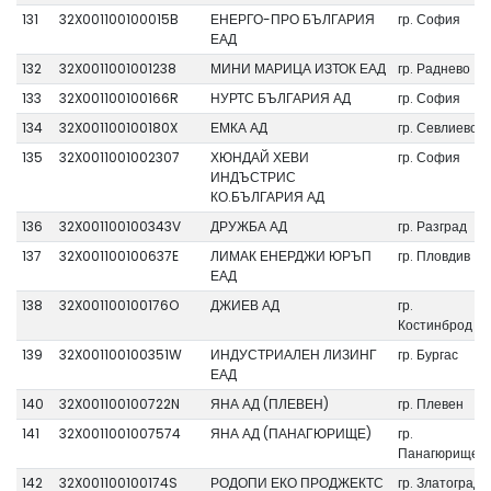
131
32X001100100015B
ЕНЕРГО-ПРО БЪЛГАРИЯ
гр. София
ЕАД
132
32X0011001001238
МИНИ МАРИЦА ИЗТОК ЕАД
гр. Раднево
133
32X001100100166R
НУРТС БЪЛГАРИЯ АД
гр. София
134
32X001100100180X
ЕМКА АД
гр. Севлиево
135
32X0011001002307
ХЮНДАЙ ХЕВИ
гр. София
ИНДЪСТРИС
КО.БЪЛГАРИЯ АД
136
32X001100100343V
ДРУЖБА АД
гр. Разград
137
32X001100100637E
ЛИМАК ЕНЕРДЖИ ЮРЪП
гр. Пловдив
ЕАД
138
32X001100100176O
ДЖИЕВ АД
гр.
Костинброд
139
32X001100100351W
ИНДУСТРИАЛЕН ЛИЗИНГ
гр. Бургас
ЕАД
140
32X001100100722N
ЯНА АД (ПЛЕВЕН)
гр. Плевен
141
32X0011001007574
ЯНА АД (ПАНАГЮРИЩЕ)
гр.
Панагюрище
142
32X001100100174S
РОДОПИ ЕКО ПРОДЖЕКТС
гр. Златоград