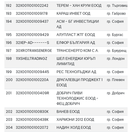
192
32X0011001002242
ТЕРЕМ - ХАН КРУМ ЕООД
гр. Търговище
193
32X0011001009178
КАРАШ ИНВЕТ ООД
гр. Габрово
194
32X0011001009437
АСМ - БГ ИНВЕСТИЦИИ
гр. София
АД
195
32X0011001009429
АЛУПЛАСТ ЖТГ ЕООД
гр. Бургас
196
32XEP-AD-------S
ЕЛФОР БЪЛГАРИЯ АД
гр. София
197
30XROTRANSENERGE
ТРАНСЕНЕРГО КОМ С.А.
гр. Букурещ
198
11XSHELLTRADINGZ
ШЕЛ ЕНЕРДЖИ ЮРЪП
гр. Лондон
ЛИМИТИД
199
32X0011001009445
РЕС ТЕХНОЛЪДЖИ АД
гр. София
200
32X001100100220A
ДРАГАЛЕВЦИ ПРОДЖЕКТ 1
гр. Плевен
ЕООД
201
32X001100100409R
ДОБРИЧ ПИВИ
гр. Добрич
ТЕХНОЛОДЖИС ЕООД -
ФЕЦ ДОБРИЧ
202
32X001100100830K
ВАНЕВ ЕООД
гр. София
203
32X001100100438K
ХАРМОНИ 2012 ЕООД
гр. София
204
32X0011001002072
НАДИН ХОЛД ЕООД
гр. София