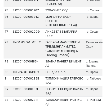
БЕЛОВО АД
75
32X001100100226Z
ТОПАЗ МЕЛ ООД
гр. София
76
32X001100100324Z
МОЛ ВАРНА ЕАД -
гр. Варна
ПОНЕНТЕ
ИНТЕРНЕШЪНЪЛ ЕАД
77
32X001100100200G
ЛИНДЕ ГАЗ БЪЛГАРИЯ
гр. София
ЕООД
78
11XGAZPROM-MT--Y
ГАЗПРОМ МАРКЕТИНГ И
Хемптън Уик
ТРЕЙДИНГ ЛИМИТЕД
Съри
(Gazprom Marketing &
Trading Limited)
79
32X001100100185N
ЗЛАТНА ПАНЕГА ЦИМЕНТ
с. Златна
АД
Панега
80
11XEZPADAHANDELC
ЕСПАДА с. р. о.
гр. Прага
81
32X001100100289B
ТОПЛОФИКАЦИЯ ГАБРОВО
гр. Габрово
ЕАД
82
32X001100100287F
ВЕОЛИЯ ЕНЕРДЖИ ВАРНА
гр. Варна
ЕАД
83
32X001100100281R
ТОПЛОФИКАЦИЯ РАЗГРАД
гр. Разград
АД