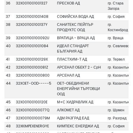
36
32X0011001001327
ПРЕСКОВ АД
гр. Стара
Загора
37
32X0011001001408
СОФИЙСКА ВОДА АД
гр. София
38
32X001100100137Y
САНИТЕКС ПЕЙПЪР
гр.
ПРОДУКТС ООД
Костинброд
39
32X001100100092U
ВРАТИЦА - ВРАЦА АД
гр. Враца
40
32X0011001001084
ИДЕАЛ СТАНДАРТ
гр. Севлиево
БЪЛГАРИЯ АД
41
32X001100100129X
ПЛАСТХИМ-Т АД
гр. Тервел
42
32X001100100081Z
АРСЕНАЛ ОБЕКТ 2 - СрН
гр. Казанлък
43
32X0011001000800
АРСЕНАЛ АД
гр. Казанлък
44
32XOET-OOD-----5
ОЕТ-ОБЕДИНЕНИ
гр. Казанлък
ЕНЕРГИЙНИ ТЪРГОВЦИ
ООД
45
32X001100100120E
М+С ХИДРАВЛИК АД
гр. Казанлък
46
32X001100100077Q
АЛКОМЕТ АД
гр. Шумен
47
32X001100100079M
АДМ РАЗГРАД ЕАД
гр. Разград
48
32XKIMPEXENERGYE
КИМПЕКС ЕНЕРДЖИ АД
гр. София