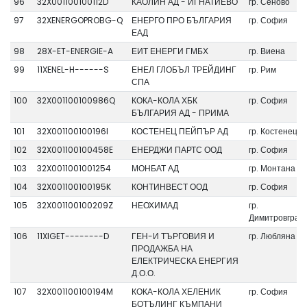
96
32X001100100112D
КАОЛИН АД - ИГНАТИЕВО
гр. Сеново
97
32XENERGOPROBG-Q
ЕНЕРГО ПРО БЪЛГАРИЯ
гр. София
ЕАД
98
28X-ET-ENERGIE-A
ЕИТ ЕНЕРГИ ГМБХ
гр. Виена
99
11XENEL-H------S
ЕНЕЛ ГЛОБЪЛ ТРЕЙДИНГ
гр. Рим
СПА
100
32X001100100986Q
КОКА-КОЛА ХБК
гр. София
БЪЛГАРИЯ АД - ПРИМА
101
32X001100100196I
КОСТЕНЕЦ ПЕЙПЪР АД
гр. Костенец
102
32X001100100458E
ЕНЕРДЖИ ПАРТС ООД
гр. София
103
32X0011001001254
МОНБАТ АД
гр. Монтана
104
32X001100100195K
КОНТИНВЕСТ ООД
гр. София
105
32X001100100209Z
НЕОХИМАД
гр.
Димитровград
106
11XIGET--------D
ГЕН-И ТЪРГОВИЯ И
гр. Любляна
ПРОДАЖБА НА
ЕЛЕКТРИЧЕСКА ЕНЕРГИЯ
Д.О.О.
107
32X001100100194M
КОКА-КОЛА ХЕЛЕНИК
гр. София
БОТЪЛИНГ КЪМПАНИ