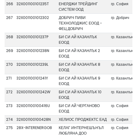
266
32X001100101235T
ЕНЕРДЖИ ТРЕЙДИНГ
гр. София
СИСТЕМ ООД
267
32X0011001012302
ДОБРИЧ ПИВИ
гр. Добрич
ТЕХНОЛОДЖИС ЕООД -
ФЕЦ ДОБРИЧ
268
32X001100101237P
БИ СИ АЙ КАЗАНЛЪК
гр. Казанлък
ЕООД
269
32X001100101238N
БИ СИ АЙ КАЗАНЛЪК 2
гр. Казанлък
ЕООД
270
32X001100101239L
БИ СИ АЙ КАЗАНЛЪК 8
гр. Казанлък
ЕООД
271
32X001100101241Y
БИ СИ АЙ КАЗАНЛЪК 9
гр. Казанлък
ЕООД
272
32X001100101242W
БИ СИ АЙ КАЗАНЛЪК 10
гр. Казанлък
ЕООД
273
32X001100100416U
БИ СИ АЙ ЧЕРГАНОВО
гр. София
ЕООД
274
32X001100100428N
ХЕЛИОС ПРОДЖЕКТС ЕАД
гр. София
275
28X-INTERENERGO8
КЕЛАГ ИНТЕРНЕШЪНЪЛ
гр. София
ЛЮБЛЯНА ДОО