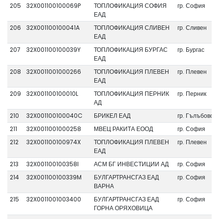
205
32X001100100069P
ТОПЛОФИКАЦИЯ СОФИЯ
гр. София
ЕАД
206
32X001100100041A
ТОПЛОФИКАЦИЯ СЛИВЕН
гр. Сливен
ЕАД
207
32X001100100039Y
ТОПЛОФИКАЦИЯ БУРГАС
гр. Бургас
ЕАД
208
32X0011001000266
ТОПЛОФИКАЦИЯ ПЛЕВЕН
гр. Плевен
ЕАД
209
32X001100100010L
ТОПЛОФИКАЦИЯ ПЕРНИК
гр. Перник
АД
210
32X001100100040C
БРИКЕЛ ЕАД
гр. Гълъбово
211
32X0011001000258
МВЕЦ РАКИТА ЕООД
гр. София
212
32X001100100974X
ТОПЛОФИКАЦИЯ ПЛЕВЕН
гр. Плевен
ЕАД
213
32X001100100358I
АСМ БГ ИНВЕСТИЦИИ АД
гр. София
214
32X001100100339M
БУЛГАРТРАНСГАЗ ЕАД
гр. София
ВАРНА
215
32X0011001003400
БУЛГАРТРАНСГАЗ ЕАД
гр. София
ГОРНА ОРЯХОВИЦА