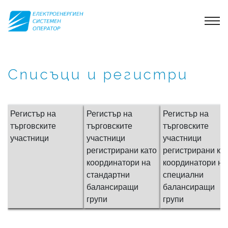
Списъци и регистри
Регистър на
Регистър на
Регистър на
търговските
търговските
търговските
участници
участници
участници
регистрирани като
регистрирани ка
координатори на
координатори на
стандартни
специални
балансиращи
балансиращи
групи
групи