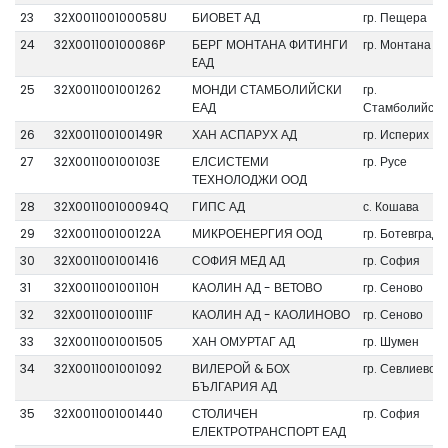
23
32X001100100058U
БИОВЕТ АД
гр. Пещера
24
32X001100100086P
БЕРГ МОНТАНА ФИТИНГИ
гр. Монтана
EАД
25
32X0011001001262
МОНДИ СТАМБОЛИЙСКИ
гр.
ЕАД
Стамболийски
26
32X001100100149R
ХАН АСПАРУХ АД
гр. Исперих
27
32X001100100103E
ЕЛСИСТЕМИ
гр. Русе
ТЕХНОЛОДЖИ ООД
28
32X001100100094Q
ГИПС АД
с. Кошава
29
32X001100100122A
МИКРОЕНЕРГИЯ ООД
гр. Ботевград
30
32X0011001001416
СОФИЯ МЕД AД
гр. София
31
32X001100100110H
КАОЛИН АД - ВЕТОВО
гр. Сеново
32
32X001100100111F
КАОЛИН АД - КАОЛИНОВО
гр. Сеново
33
32X0011001001505
ХАН ОМУРТАГ АД
гр. Шумен
34
32X0011001001092
ВИЛЕРОЙ & БОХ
гр. Севлиево
БЪЛГАРИЯ АД
35
32X0011001001440
СТОЛИЧЕН
гр. София
ЕЛЕКТРОТРАНСПОРТ ЕАД