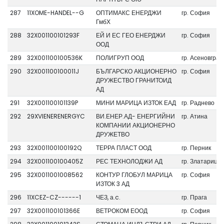
287
11XOME-HANDEL--G
ОПТИМАКС ЕНЕРДЖИ
гр. София
ГмбХ
288
32X001100101293F
ЕЙ И ЕС ГЕО ЕНЕРДЖИ
гр. София
ООД
289
32X001100100536K
ПОЛИГРУП ООД
гр. Асеновград
290
32X001100100011J
БЪЛГАРСКО АКЦИОНЕРНО
гр. София
ДРУЖЕСТВО ГРАНИТОИД
АД
291
32X001100101139P
МИНИ МАРИЦА ИЗТОК ЕАД
гр. Раднево
292
29XVIENERENERGYC
ВИ.ЕНЕР.АД- ЕНЕРГИЙНИ
гр. Атина
КОМПАНИИ АКЦИОНЕРНО
ДРУЖЕТВО
293
32X001100100192Q
ТЕРРА ПЛАСТ ООД
гр. Перник
294
32X001100100405Z
РЕС ТЕХНОЛОДЖИ АД
гр. Златарица
295
32X0011001008562
КОНТУР ГЛОБУЛ МАРИЦА
гр. София
ИЗТОК 3 АД
296
11XCEZ-CZ------1
ЧЕЗ, а.c.
гр. Прага
297
32X001100101366E
ВЕТРОКОМ ЕООД
гр. София