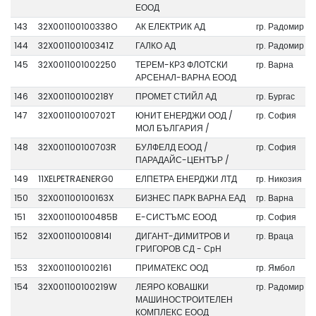
ЕООД
143
32X001100100338O
АК ЕЛЕКТРИК АД
гр. Радомир
144
32X001100100341Z
ГАЛКО АД
гр. Радомир
145
32X0011001002250
ТЕРЕМ-КРЗ ФЛОТСКИ
гр. Варна
АРСЕНАЛ-ВАРНА ЕООД
146
32X001100100218Y
ПРОМЕТ СТИЙЛ АД
гр. Бургас
147
32X001100100702T
ЮНИТ ЕНЕРДЖИ ООД /
гр. София
МОЛ БЪЛГАРИЯ /
148
32X001100100703R
БУЛФЕЛД ЕООД /
гр. София
ПАРАДАЙС-ЦЕНТЪР /
149
11XELPETRAENERG0
ЕЛПЕТРА ЕНЕРДЖИ ЛТД
гр. Никозия
150
32X001100100163X
БИЗНЕС ПАРК ВАРНА ЕАД
гр. Варна
151
32X001100100485B
Е-СИСТЪМС ЕООД
гр. София
152
32X001100100814I
ДИГАНТ-ДИМИТРОВ И
гр. Враца
ГРИГОРОВ СД - СрН
153
32X0011001002161
ПРИМАТЕКС ООД
гр. Ямбол
154
32X001100100219W
ЛЕЯРО КОВАШКИ
гр. Радомир
МАШИНОСТРОИТЕЛЕН
КОМПЛЕКС ЕООД