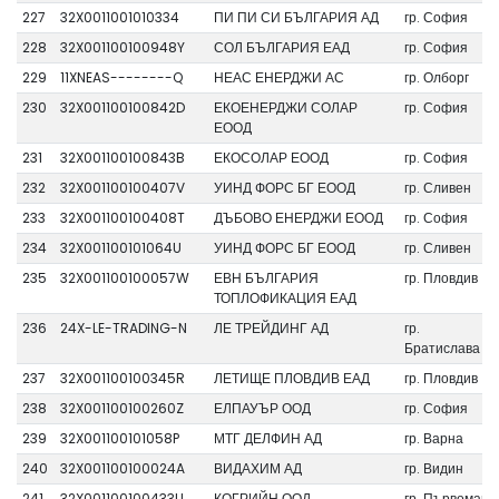
227
32X0011001010334
ПИ ПИ СИ БЪЛГАРИЯ АД
гр. София
228
32X001100100948Y
СОЛ БЪЛГАРИЯ ЕАД
гр. София
229
11XNEAS--------Q
НЕАС ЕНЕРДЖИ АС
гр. Олборг
230
32X001100100842D
ЕКОЕНЕРДЖИ СОЛАР
гр. София
ЕООД
231
32X001100100843B
ЕКОСОЛАР ЕООД
гр. София
232
32X001100100407V
УИНД ФОРС БГ ЕООД
гр. Сливен
233
32X001100100408T
ДЪБОВО ЕНЕРДЖИ ЕООД
гр. София
234
32X001100101064U
УИНД ФОРС БГ ЕООД
гр. Сливен
235
32X001100100057W
ЕВН БЪЛГАРИЯ
гр. Пловдив
ТОПЛОФИКАЦИЯ ЕАД
236
24X-LE-TRADING-N
ЛЕ ТРЕЙДИНГ АД
гр.
Братислава
237
32X001100100345R
ЛЕТИЩЕ ПЛОВДИВ ЕАД
гр. Пловдив
238
32X001100100260Z
ЕЛПАУЪР ООД
гр. София
239
32X001100101058P
МТГ ДЕЛФИН АД
гр. Варна
240
32X001100100024A
ВИДАХИМ АД
гр. Видин
241
32X001100100433U
КОГРИЙН ООД
гр. Първомай