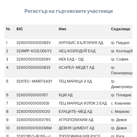
Регистър на търговските участници
№
EIC
Име
Седалище
1
32X001100100083V
АУРУБИС БЪЛГАРИЯ АД
гр. Пирдоп
2
32XNPP-KOZLODUY2
АЕЦ КОЗЛОДУЙ ЕАД
гр. Козлодуй
3
32X001100100309V
НЕК ЕАД - ОД
гр. София
4
32X001100100082X
АСАРЕЛ-МЕДЕТ АД
гр.
Панагюрище
5
32XTEC-MARITSA3Y
ТЕЦ МАРИЦА 3 АД
гр.
Димитровград
6
32X0011001001157
КЦМ АД
гр. Пловдив
7
32X001100100003I
ТЕЦ МАРИЦА ИЗТОК 2 ЕАД
с. Ковачево
8
32X001100100102G
ЕЛАЦИТЕ-МЕД АД
с. Мирково
9
32X001100100076S
АГРОПОЛИХИМ АД
гр. Девня
10
32X001100100096M
ДЕВНЯ ЦИМЕНТ АД
гр. Девня
11
32XTOPLO-RUSE--L
ТОПЛОФИКАЦИЯ РУСЕ
гр. Русе