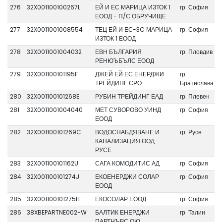
276
32X001100100267L
ЕЙ И ЕС МАРИЦА ИЗТОК 1
гр. София
ЕООД - П/С ОБРУЧИЩЕ
277
32X0011001008554
ТЕЦ ЕЙ И ЕС-3C МАРИЦА
гр. София
ИЗТОК 1 ЕООД
278
32X0011001004032
ЕВН БЪЛГАРИЯ
гр. Пловдив
РЕНЮЪБЪЛС ЕООД
279
32X001100101195F
ДЖЕЙ ЕЙ ЕС ЕНЕРДЖИ
гр.
ТРЕЙДИНГ СРО
Братислава
280
32X001100101268E
РУБИН ТРЕЙДИНГ ЕАД
гр. Плевен
281
32X0011001004040
МЕТ СУВОРОВО УИНД
гр. София
ЕООД
282
32X001100101269C
ВОДОСНАБДЯВАНЕ И
гр. Русе
КАНАЛИЗАЦИЯ ООД -
РУСЕ
283
32X001100101162U
САГА КОМОДИТИС АД
гр. София
284
32X001100101274J
ЕКОЕНЕРДЖИ СОЛАР
гр. София
ЕООД
285
32X001100101275H
ЕКОСОЛАР ЕООД
гр. София
286
38XBEPARTNE002-W
БАЛТИК ЕНЕРДЖИ
гр. Талин
ПАРТНЪРС ОЮ