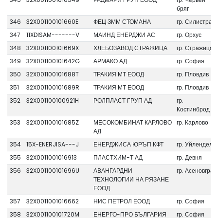
бряг
346
32X001100101660E
ФЕЦ ЗММ СТОМАНА
гр. Силистра
347
11XDISAM-------V
МАИНД ЕНЕРДЖИ АС
гр. Орхус
348
32X001100101669X
ХЛЕБОЗАВОД СТРАЖИЦА
гр. Стражица
349
32X001100101642G
АРМАКО АД
гр. София
350
32X001100101688T
ТРАКИЯ МТ ЕООД
гр. Пловдив
351
32X001100101689R
ТРАКИЯ МТ ЕООД
гр. Пловдив
352
32X001100100921H
РОЛПЛАСТ ГРУП АД
гр.
Костинброд
353
32X001100101685Z
МЕСОКОМБИНАТ КАРЛОВО
гр. Карлово
АД
354
15X-ENERJISA---J
ЕНЕРДЖИСА ЮРЪП КФТ
гр. Уйлендел
355
32X0011001016913
ПЛАСТХИМ-Т АД
гр. Девня
356
32X001100101696U
АВАНГАРДНИ
гр. Асеновград
ТЕХНОЛОГИИ НА РЯЗАНЕ
ЕООД
357
32X0011001016662
НИС ПЕТРОЛ ЕООД
гр. София
358
32X001100101720M
ЕНЕРГО-ПРО БЪЛГАРИЯ
гр. София