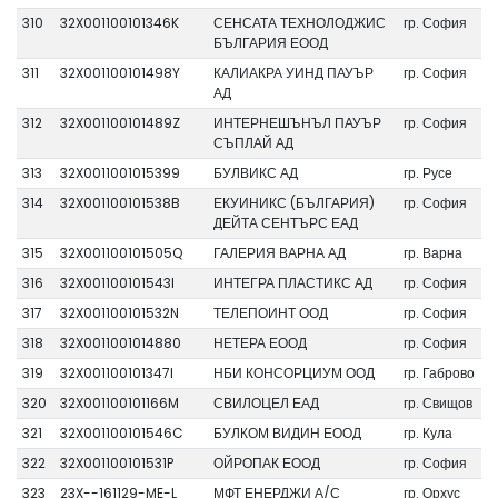
310
32X001100101346K
СЕНСАТА ТЕХНОЛОДЖИС
гр. София
БЪЛГАРИЯ ЕООД
311
32X001100101498Y
КАЛИАКРА УИНД ПАУЪР
гр. София
АД
312
32X001100101489Z
ИНТЕРНЕШЪНЪЛ ПАУЪР
гр. София
СЪПЛАЙ АД
313
32X0011001015399
БУЛВИКС АД
гр. Русе
314
32X001100101538B
ЕКУИНИКС (БЪЛГАРИЯ)
гр. София
ДЕЙТА СЕНТЪРС ЕАД
315
32X001100101505Q
ГАЛЕРИЯ ВАРНА АД
гр. Варна
316
32X001100101543I
ИНТЕГРА ПЛАСТИКС АД
гр. София
317
32X001100101532N
ТЕЛЕПОИНТ ООД
гр. София
318
32X0011001014880
НЕТЕРА ЕООД
гр. София
319
32X001100101347I
НБИ КОНСОРЦИУМ ООД
гр. Габрово
320
32X001100101166M
СВИЛОЦЕЛ ЕАД
гр. Свищов
321
32X001100101546C
БУЛКОМ ВИДИН ЕООД
гр. Кула
322
32X001100101531P
ОЙРОПАК ЕООД
гр. София
323
23X--161129-ME-L
МФТ ЕНЕРДЖИ А/С
гр. Орхус