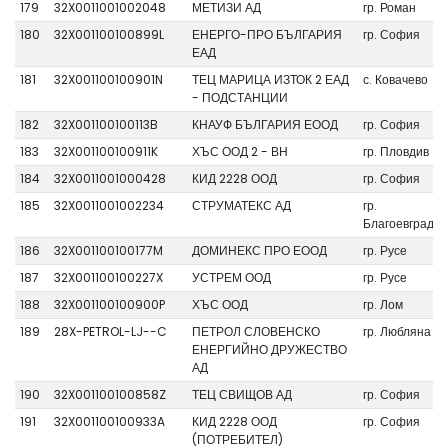
179
32X0011001002048
МЕТИЗИ АД
гр. Роман
180
32X001100100899L
ЕНЕРГО-ПРО БЪЛГАРИЯ
гр. София
ЕАД
181
32X001100100901N
ТЕЦ МАРИЦА ИЗТОК 2 ЕАД
с. Ковачево
- ПОДСТАНЦИИ
182
32X001100100113B
КНАУФ БЪЛГАРИЯ ЕООД
гр. София
183
32X001100100911K
ХЪС ООД 2 - ВН
гр. Пловдив
184
32X0011001000428
КИД 2228 ООД
гр. София
185
32X0011001002234
СТРУМАТЕКС АД
гр.
Благоевград
186
32X001100100177M
ДОМИНЕКС ПРО ЕООД
гр. Русе
187
32X001100100227X
УСТРЕМ ООД
гр. Русе
188
32X001100100900P
ХЪС ООД
гр. Лом
189
28X-PETROL-LJ--C
ПЕТРОЛ СЛОВЕНСКО
гр. Любляна
ЕНЕРГИЙНО ДРУЖЕСТВО
АД
190
32X001100100858Z
ТЕЦ СВИЩОВ АД
гр. София
191
32X001100100933A
КИД 2228 ООД
гр. София
(ПОТРЕБИТЕЛ)