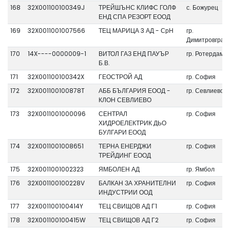
168
32X001100100349J
ТРЕЙШЪНС КЛИФС ГОЛФ
с. Божурец
ЕНД СПА РЕЗОРТ ЕООД
169
32X0011001007566
ТЕЦ МАРИЦА 3 АД - СрН
гр.
Димитровград
170
14X----0000009-1
ВИТОЛ ГАЗ ЕНД ПАУЪР
гр. Ротердам
Б.В.
171
32X001100100342X
ГЕОСТРОЙ АД
гр. София
172
32X001100100878T
АББ БЪЛГАРИЯ ЕООД -
гр. Севлиево
КЛОН СЕВЛИЕВО
173
32X0011001000096
СЕНТРАЛ
гр. София
ХИДРОЕЛЕКТРИК ДЬО
БУЛГАРИ ЕООД
174
32X0011001008651
ТЕРНА ЕНЕРДЖИ
гр. София
ТРЕЙДИНГ ЕООД
175
32X0011001002323
ЯМБОЛЕН АД
гр. Ямбол
176
32X001100100228V
БАЛКАН ЗА ХРАНИТЕЛНИ
гр. София
ИНДУСТРИИ ООД
177
32X001100100414Y
ТЕЦ СВИЩОВ АД Г1
гр. София
178
32X001100100415W
ТЕЦ СВИЩОВ АД Г2
гр. София