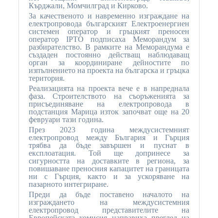
Кърджали, Момчилград и Кирково.
За качественото и навременно изграждане на
електропровода българският Електроенергиен
системен оператор и гръцкият преносен
оператор IPTO подписаха Меморандум за
разбирателство. В рамките на Меморандума е
създаден постоянно действащ наблюдаващ
орган за координиране дейностите по
изпълнението на проекта на българска и гръцка
територия.
Реализацията на проекта вече е в напреднала
фаза. Строителството на съоръженията за
присъединяване на електропровода в
подстанция Марица изток започват още на 20
февруари тази година.
През 2023 година междусистемният
електропровод между България и Гърция
трябва да бъде завършен и пуснат в
експлоатация. Той ще допринесе за
сигурността на доставките в региона, за
повишаване преносния капацитет на границата
ни с Гърция, както и за ускоряване на
пазарното интегриране.
Преди да бъде поставено началото на
изграждането на междусистемния
електропровод представителите на
Европейската комисия направиха преглед на