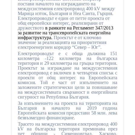
постави началото на изграждането на
междусистемния електропровод 400 kV между
Марица изток, България и Неа Санта, Гърция.
Електропроводът е един от петте проекта от
общ европейски интерес, реализирани от
дружеството
в рамките на Регламент 347/2013
за развитие на трансевропейската енергийна
инфраструктура.
Проектът е от ключово
значение за реализацията на приоритетния
електроенергиен коридор “Север – Юг”.
Електропроводът е с обща
дължина 151
километра -122 километра на българска
територия и 29 километра на гръцка територия.
Проектът за изграждане на междусистемния
електропровод е включен в четвъртия списък с
проекти от общ интерес на Европейската
комисия. Той е част от изпълнението на
заложените стратегически цели за повишаване
на междусистемната свързаност и енергийната
сигурност на Република България.
За изпълнението на проекта на територията на
България в началото на 2019 година
Европейската комисия предостави 58 млн. лева
безвъзмездно финансиране.
Трасето на междусистемния електропровод 400
kV на българска територия преминава през
пет общини - Симеоновград, Хасково,