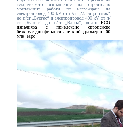
техническото изпълнение на строително
монтажните работи по изграждане на
електропровод 400
kV
от п/ст „Марица изток“
до п/ст „Бургас“ и електропровод 400
kV
от п/
ст „Бургас“ до п/ст „Варна“, които
ЕСО
изпълнява с привлечено европейско
безвъзмездно финансиране в общ размер от 60
млн. евро.