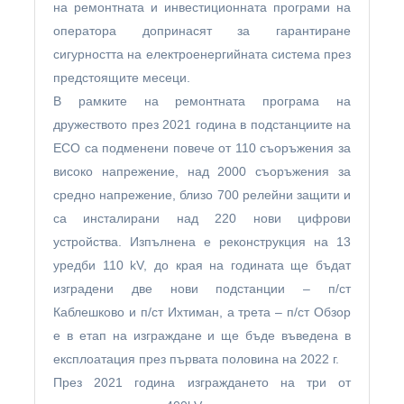
на ремонтната и инвестиционната програми на
оператора допринасят за гарантиране
сигурността на електроенергийната система през
предстоящите месеци.
В рамките на ремонтната програма на
дружеството през 2021 година в подстанциите на
ЕСО са подменени повече от 110 съоръжения за
високо напрежение, над 2000 съоръжения за
средно напрежение, близо 700 релейни защити и
са инсталирани над 220 нови цифрови
устройства. Изпълнена е реконструкция на 13
уредби 110 kV, до края на годината ще бъдат
изградени две нови подстанции – п/ст
Каблешково и п/ст Ихтиман, а трета – п/ст Обзор
е в етап на изграждане и ще бъде въведена в
експлоатация през първата половина на 2022 г.
През 2021 година изграждането на три от