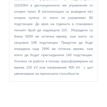
110/20kV и дистанционното им управление от
опорен пункт. В експлоатация са въведени пет
опорни пункта, от които се управляват 80
подстанции. До края на годината е планирано
техният брой да надхвърли 110. Изградени са
близо 5000 км оптична мрежа, към която са
свързани 198 подстанции. Предстои да бъде
изградена още 2990 км оптична мрежа, към
която да бъдат присъединени 140 подстанции.
Усилено се работи в посока трансформиране на
мрежа 220 kV към напрежение 400 kV с цел
увеличаване на преносните способности.