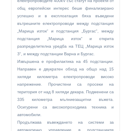
електропроводите 400kV със статут на проекти от
общ европейски интерес беше финализирано
успешно и в експлоатация бяха въведени
вътрешните електропроводи между подстанция
„Марица изток“ и подстанция „Бургас“, между
подстанция „Марица изток“ и открита
разпределителна уредба на ТЕЦ „Марица изток
3“, и между подстанции Варна и Бургас.
Извършена е профилактика на 45 подстанции.
Направен е двукратен обход на общо над 15
хиляди километра електропроводи високо
напрежение. Прочистени са просеки на
територия от над 8 хиляди декара. Подменени са
335 километра мълниезащитни въжета.
Осигурени са високопроходима техника и
автомобили.
Продължава въвеждането на системи за
автоматично управление в подстанциите