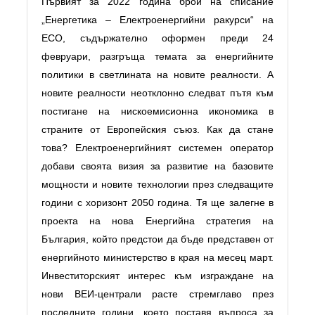
Първият за 2022 година брой на списание
„Енергетика – Електроенергийни ракурси“ на
ЕСО, съдържателно оформен преди 24
февруари, разгръща темата за енергийните
политики в светлината на новите реалности. А
новите реалности неотклонно следват пътя към
постигане на нискоемисионна икономика в
страните от Европейския съюз. Как да стане
това? Електроенергийният системен оператор
добави своята визия за развитие на базовите
мощности и новите технологии през следващите
години с хоризонт 2050 година. Тя ще залегне в
проекта на нова Енергийна стратегия на
България, който предстои да бъде представен от
енергийното министерство в края на месец март.
Инвеститорският интерес към изграждане на
нови ВЕИ-централи расте стремглаво през
последните години, което поставя въпроса за