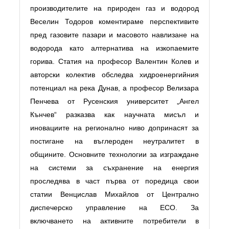
производителите на природен газ и водород
Веселин Тодоров коментираме перспективите
пред газовите пазари и масовото навлизане на
водорода като алтернатива на изкопаемите
горива. Статия на професор Валентин Колев и
авторски колектив обследва хидроенергийния
потенциал на река Дунав, а професор Велизара
Пенчева от Русенския университет „Ангел
Кънчев“ разказва как научната мисъл и
иновациите на регионално ниво допринасят за
постигане на въглероден неутралитет в
общините. Основните технологии за изграждане
на системи за съхранение на енергия
проследява в част първа от поредица свои
статии Венцислав Михайлов от Централно
диспечерско управление на ЕСО. За
включването на активните потребители в