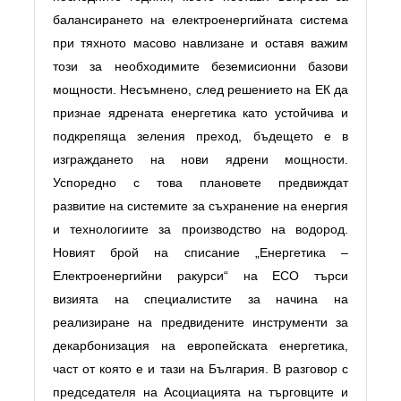
балансирането на електроенергийната система
при тяхното масово навлизане и оставя важим
този за необходимите беземисионни базови
мощности. Несъмнено, след решението на ЕК да
признае ядрената енергетика като устойчива и
подкрепяща зеления преход, бъдещето е в
изграждането на нови ядрени мощности.
Успоредно с това плановете предвиждат
развитие на системите за съхранение на енергия
и технологиите за производство на водород.
Новият брой на списание „Енергетика –
Електроенергийни ракурси“ на ЕСО търси
визията на специалистите за начина на
реализиране на предвидените инструменти за
декарбонизация на европейската енергетика,
част от която е и тази на България. В разговор с
председателя на Асоциацията на търговците и