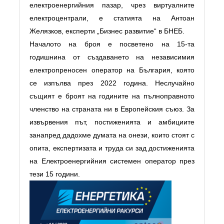
електроенергийния пазар, чрез виртуалните
електроцентрали, е статията на Антоан
Желязков, експерти „Бизнес развитие“ в БНЕБ.
Началото на броя е посветено на 15-та
годишнина от създаването на независимия
електропреносен оператор на България, която
се изпълва през 2022 година. Неслучайно
същият е броят на годините на пълноправното
членство на страната ни в Европейския съюз. За
извървения път, постиженията и амбициите
занапред дадохме думата на онези, които стоят с
опита, експертизата и труда си зад достиженията
на Електроенергийния системен оператор през
тези 15 години.