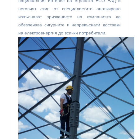
националния интерес на страната ЕСО ЕАД и
неговият екип от специалистите ангажирано
изпълняват призванието на компанията да
обезпечава сигурните и непрекъснати доставки
на електроенергия до всички потребители.