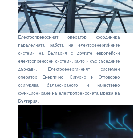
Електропреносният оператор координира
паралелната работа на електроенергийните
системи на България с другите европейски
електропреносни системи, както и със съседните
държави. Електроенергийният системен
оператор Енергично, Сигурно и Отговорно
осигурява балансираното и качествено
функциониране на електропреносната мрежа на
България.