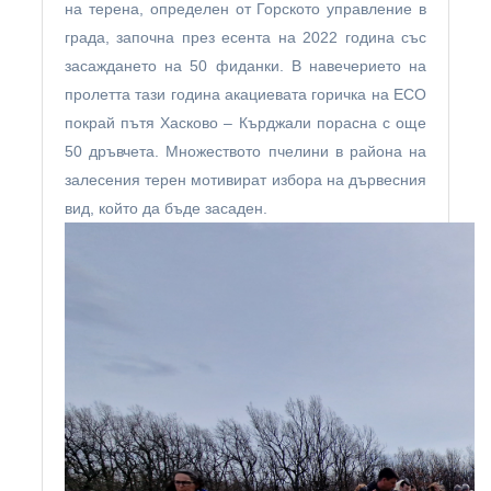
на терена, определен от Горското управление в
града, започна през есента на 2022 година със
засаждането на 50 фиданки. В навечерието на
пролетта тази година акациевата горичка на ЕСО
покрай пътя Хасково – Кърджали порасна с още
50 дръвчета. Множеството пчелини в района на
залесения терен мотивират избора на дървесния
вид, който да бъде засаден.