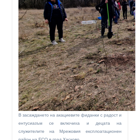
В засаждането на акациевите фиданки с радост и
ентусиазъм се включиха и децата на
служителите на Мрежовия експлоатационен
район на ЕСО в град Хасково.