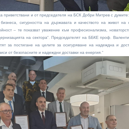
 приветствани и от председателя на БСК Добри Митрев с думите: „
 бизнеса, сигурността на държавата и качеството на живот на
ойност – те показват уважение към професионализма, новаторст
дернизацията на сектора“. Председателят на ББКЕ проф. Валент
тят за постигане на целите за осигуряване на надеждна и дост
иси от безопасните и надеждни доставки на енергия.“