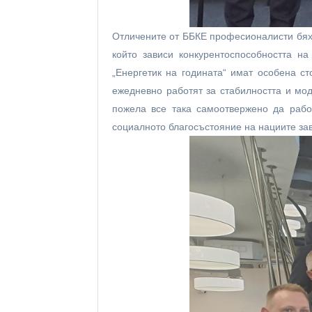
Отличените от ББКЕ професионалисти бяха
който зависи конкурентоспособността на
„Енергетик на годината“ имат особена ст
ежедневно работят за стабилността и мо
пожела все така самоотвержено да рабо
социалното благосъстояние на нациите зав