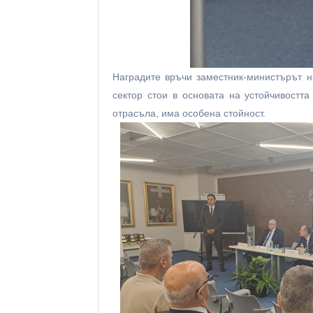
Наградите връчи заместник-министърът н
сектор стои в основата на устойчивостт
отрасъла, има особена стойност.