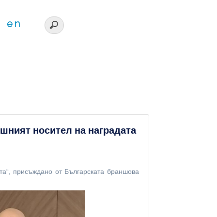
en
ишният носител на наградата
та“, присъждано от Българската браншова