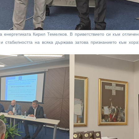
а енергетиката Кирил Темелков. В приветствието си към отличен
а и стабилността на всяка държава затова признанието към хор