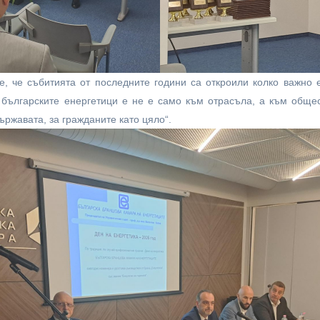
, че събитията от последните години са откроили колко важно 
 българските енергетици е не е само към отрасъла, а към обще
ържавата, за гражданите като цяло“.