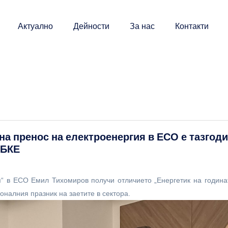
Актуално
Дейности
За нас
Контакти
на пренос на електроенергия в ЕСО е тазгод
ББКЕ
я“ в ЕСО Емил Тихомиров получи отличието „Енергетик на година
налния празник на заетите в сектора.