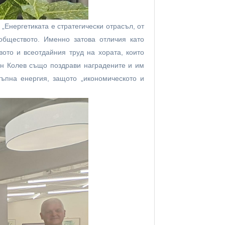
Енергетиката е стратегически отрасъл, от
 обществото. Именно затова отличия като
вото и всеотдайния труд на хората, които
ин Колев също поздрави наградените и им
ъпна енергия, защото „икономическото и