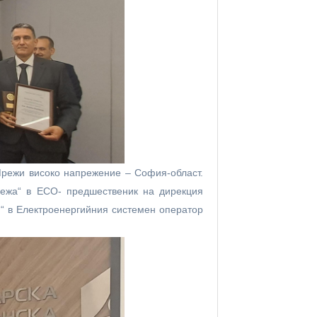
Мрежи високо напрежение – София-област.
режа“ в ЕСО- предшественик на дирекция
я“ в Електроенергийния системен оператор