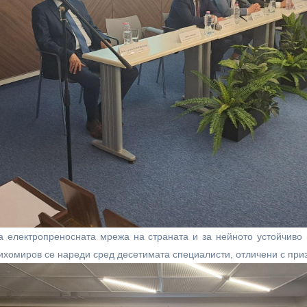
на електропреносната мрежа на страната и за нейното устойчиво
хомиров се нареди сред десетимата специалисти, отличени с приза