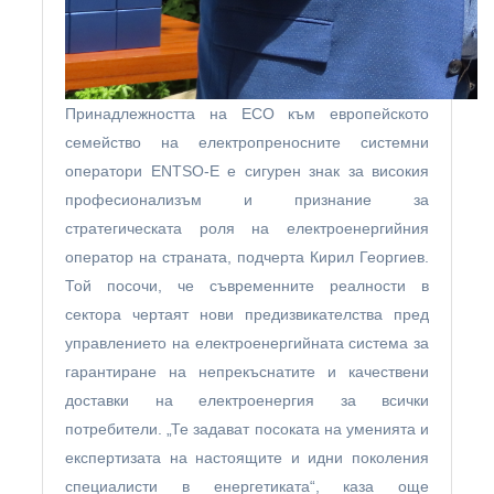
Принадлежността на ЕСО към европейското
семейство на електропреносните системни
оператори ENTSO-E е сигурен знак за високия
професионализъм и признание за
стратегическата роля на електроенергийния
оператор на страната, подчерта Кирил Георгиев.
Той посочи, че съвременните реалности в
сектора чертаят нови предизвикателства пред
управлението на електроенергийната система за
гарантиране на непрекъснатите и качествени
доставки на електроенергия за всички
потребители. „Те задават посоката на уменията и
експертизата на настоящите и идни поколения
специалисти в енергетиката“, каза още