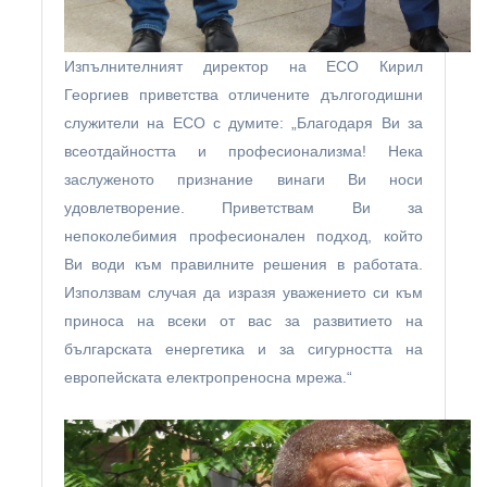
Изпълнителният директор на ЕСО Кирил
Георгиев приветства отличените дългогодишни
служители на ЕСО с думите: „Благодаря Ви за
всеотдайността и професионализма! Нека
заслуженото признание винаги Ви носи
удовлетворение. Приветствам Ви за
непоколебимия професионален подход, който
Ви води към правилните решения в работата.
Използвам случая да изразя уважението си към
приноса на всеки от вас за развитието на
българската енергетика и за сигурността на
европейската електропреносна мрежа.“