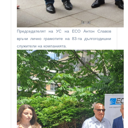
Председателят на УС на ЕСО Антон Славов
връчи лично грамотите на 83-та дългогодишни
служители на компанията.