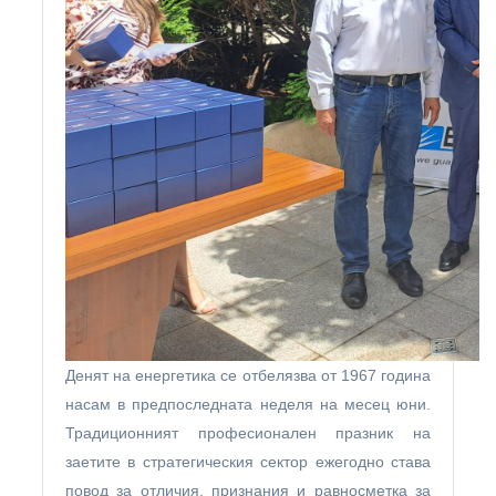
Денят на енергетика се отбелязва от 1967 година
насам в предпоследната неделя на месец юни.
Традиционният професионален празник на
заетите в стратегическия сектор ежегодно става
повод за отличия, признания и равносметка за