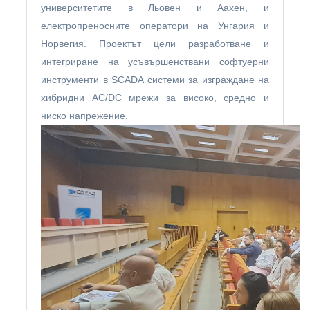
университетите в Льовен и Аахен, и
електропреносните оператори на Унгария и
Норвегия. Проектът цели разработване и
интегриране на усъвършенствани софтуерни
инструменти в SCADA системи за изграждане на
хибридни AC/DC мрежи за високо, средно и
ниско напрежение.