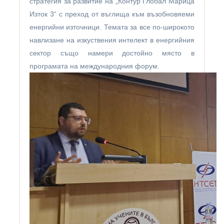
стратегия за развитие на „Контур Глобал Марица
Изток 3“ с преход от въглища към възобновяеми
енергийни източници. Темата за все по-широкото
навлизане на изкуствения интелект в енергийния
сектор също намери достойно място в
програмата на международния форум.