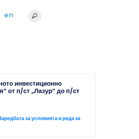
en
дното инвестиционно
“ от п/ст „Лазур“ до п/ст
аредбата за условията и реда за