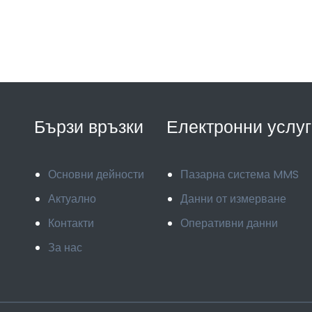
Бързи връзки
Електронни услуг
Основни дейности
Пазарна система MMS
Актуално
Данни от измерване
Контакти
Оперативни данни
За нас