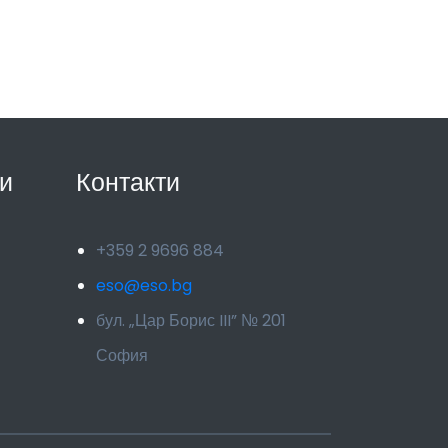
и
Контакти
+359 2 9696 884
eso@eso.bg
бул. „Цар Борис III” № 201
София