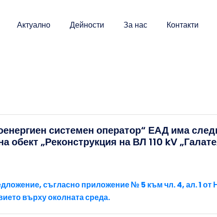
Актуално
Дейности
За нас
Контакти
оенергиен системен оператор“ ЕАД има сле
а обект „Реконструкция на ВЛ 110 kV „Галатея
ожение, съгласно приложение № 5 към чл. 4, ал. 1 от Н
вието върху околната среда
.